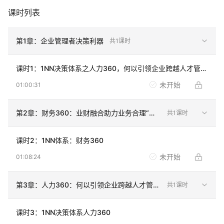
课时列表
第
1
章：
企业管理者决策利器
共
1
课时
课时
1
：
1NN决策体系之人力360，何以引领企业跨越人才管理新高度
未开始
01:00:31
第
2
章：
财务360：业财融合助力业务合理“投资”
共
1
课时
课时
2
：
1NN体系：财务360
未开始
01:08:24
第
3
章：
人力360：何以引领企业跨越人才管理新高度
共
1
课时
课时
3
：
1NN决策体系人力360