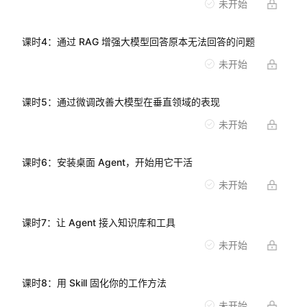
你将收获
未开始
了解大模型的基本概念，以便于日后更好的和大模型相关技术人
课时
4
：
通过 RAG 增强大模型回答原本无法回答的问题
员沟通对话。
未开始
了解和思考如何利用大模型来增强产品体验、提升效率，如：构
建一个 RAG 私有知识问答机器人。
课时
5
：
通过微调改善大模型在垂直领域的表现
了解阿里云提供了哪些云服务来帮助你在业务中应用大模型。
未开始
课时
6
：
安装桌面 Agent，开始用它干活
未开始
课时
7
：
让 Agent 接入知识库和工具
未开始
课时
8
：
用 Skill 固化你的工作方法
未开始