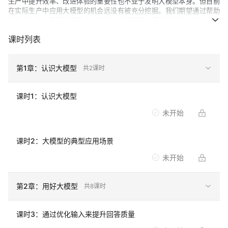
生产中提升效率、改进体验的重要性也不亚于发明大模型本身。但目前
在实际生产中应用大模型的机会远没有被充分挖掘。我们期望通过帮助
非技术人员、无算法背景的工程技术人员了解大模型的能力，通过一些
案例启发思考，助力更多组织在实际生产中应用大模型来提升业务效
课时列表
率、改进产品体验。
第
1
章：
认识大模型
共
2
课时
适合人群
课时
1
：
认识大模型
非技术背景人员
：本课程将帮助你发现你的（或者你的客户）业
务中有哪些地方可以借助大模型来提效或者增强用户体验，同时
未开始
帮助你掌握基本概念和部分原理，以便于你跟技术团队合作。
无算法背景的技术人员
：你将从本课程了解大模型的能力、以及
课时
2
：
大模型的典型应用场景
在业务中落地需要考虑的事情，进而帮助你思考如何通过技术手
未开始
段帮助业务降本增效、改进产品体验提升竞争力。
任何对大模型感兴趣的初学者
：课程中的知识和动手实践，将帮
第
2
章：
用好大模型
共
8
课时
助你思考和挖掘如何借助大模型来提升你的学习、研究或工作效
率。
课时
3
：
通过优化输入来提升回答质量