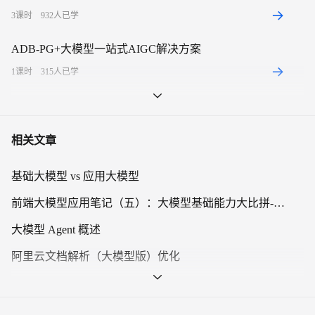
3
课时
932
人已学
ADB-PG+大模型一站式AIGC解决方案
1
课时
315
人已学
阿里云百炼，手把手教你如何构建企业大模型应用服务
1
课时
1756
人已学
相关文章
云原生AI套件：一键训练大模型及部署GPU共享推理服务
基础大模型 vs 应用大模型
1
课时
122
人已学
前端大模型应用笔记（五）：大模型基础能力大比拼-计数篇-通义千文 vs 文心一言 vs 智谱 vs 讯飞vsGPT
【开眼界】大模型时代的个人应对策略
大模型 Agent 概述
1
课时
554
人已学
阿里云文档解析（大模型版）优化
大模型时代下的文档智能 | 文档解析（大模型版）
文档解析（大模型版）能力对比测评