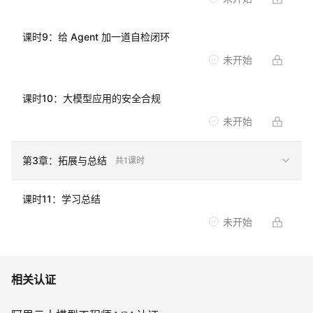
课时
9
：
给 Agent 加一道自检闭环
未开始
课时
10
：
大模型应用的安全合规
未开始
第
3
章：
拓展与总结
共
1
课时
课时
11
：
学习总结
未开始
相关认证