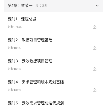
第
1
章：
章节一
共
10
课时
课时
1
：
课程总览
时长
06:34
课时
2
：
敏捷项目管理基础
时长
18:15
课时
3
：
云效敏捷项目管理
时长
16:16
课时
4
：
需求管理和版本规划基础
时长
13:59
课时
5
：
云效需求管理与迭代规划