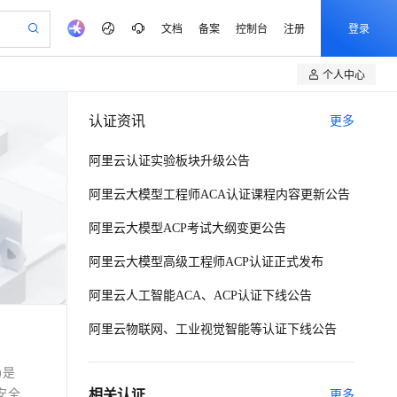
文档
备案
控制台
注册
登录
个人中心
验
作计划
器
AI 活动
专业服务
服务伙伴合作计划
开发者社区
加入我们
产品动态
我的认证
服务平台百炼
阿里云 OPC 创新助力计划
认证资讯
更多
一站式生成采购清单，支持单品或批量购买
我的课程
io：打造专属 AI 语音助手
S产品伙伴计划（繁花）
峰会
CS
造的大模型服务与应用开发平台
一句话生成原生可编辑精美 PPT 文稿
AI 生产力先锋
Al MaaS 服务伙伴赋能合作
域名
博文
Careers
至高可申请百万元
Qwen3.8-Max 模型上线
开启高性价比 AI 编程新体验
弹性可伸缩的云计算服务
Qwen-Audio-3.0-Realtime 端到端实时语音角色扮演
输入一句话想法, 轻松生成专业的 PPT
先锋实践拓展 AI 生产力的边界
阿里云认证实验板块升级公告
Token 补贴，五大权
计划
海大会
伙伴信用分合作计划
商标
问答
社会招聘
益加速 OPC 成功
eek-V4-Pro
SS
一键部署幻兽帕鲁游戏服务器
飞天发布时刻
HOT
Open Search 向量检索版支
阿里云大模型工程师ACA认证课程内容更新公告
划
备案
电子书
校园招聘
pSeek-V4-Pro
视频创作，一键激活电商全链路生产力
稳定、安全、高性价比、高性能的云存储服务
一键购买专属联机服务器，轻松开启游戏
所见，即是所愿
持视频检索 Pipeline 功能
更多支持
阿里云大模型ACP考试大纲变更公告
划
公司注册
镜像站
视频生成
语音识别与合成
专属 QwenPaw
漫剧工坊：一站式动画创作平台
AI 实训营
HOT
应用身份服务 (IDaaS)
合作伙伴培训与认证
划
阿里云大模型高级工程师ACP认证正式发布
上云迁移
站生成，高效打造优质广告素材
全接入的云上超级电脑
从聊天伙伴进化为能主动干活的本地数字员工
快速生产连贯的高质量长漫剧
从基础到进阶，Agent 创客手把手教你
OpenClaw 管理能力上线
e-1.1-T2V
Qwen3-TTS-Flash
lScope
我要反馈
查询合作伙伴
畅细腻的高质量视频
离线语音合成大模型，多语言方言自适应，低延迟高稳定
n Alibaba Cloud ISV 合作
代维服务
阿里云人工智能ACA、ACP认证下线公告
建企业门户网站
10 分钟搭建微信、支付宝小程序
MaxCompute MaxFrame 提
创新加速
ope
登录合作伙伴管理后台
我要建议
站，无忧落地极速上线
以可视化方式快速构建移动和 PC 门户网站
国内短信简单易用，安全可靠，秒级触达，全球覆盖200+国家和地区。
高效部署网站，快速应用到小程序
供自动弹性内存功能
e-1.1-I2V
Cosyvoice-V3-Flash
阿里云物联网、工业视觉智能等认证下线公告
安全
畅自然，细节丰富
高表现力语音合成大模型，语音克隆听感自然
我要投诉
PolarDB
上云场景组合购
Milvus 弹性伸缩功能新增节
伴
g)是
漫剧创作，剧本、分镜、视频高效生成
100%兼容MySQL、PostgreSQL，兼容Oracle，支持集中和分布式
覆盖90%+业务场景，专享组合折扣价
点支持范围
2V
VPN
Fun-ASR
安全
相关认证
更多