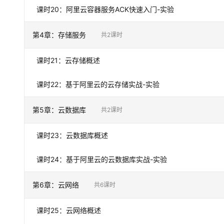
课时
20
：
阿里云容器服务ACK快速入门-实验
第
4
章：
存储服务
共
2
课时
课时
21
：
云存储概述
课时
22
：
基于阿里云的云存储实战-实验
第
5
章：
云数据库
共
2
课时
课时
23
：
云数据库概述
课时
24
：
基于阿里云的云数据库实战-实验
第
6
章：
云网络
共
6
课时
课时
25
：
云网络概述