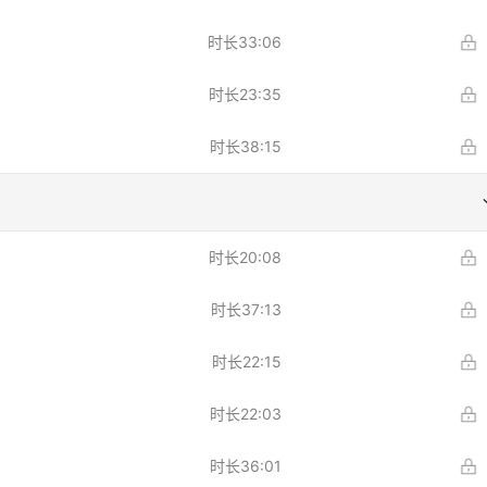
一个 AI 助手
超强辅助，Bol
即刻拥有 DeepSeek-R1 满血版
在企业官网、通讯软件中为客户提供 AI 客服
时长
33:06
多种方案随心选，轻松解锁专属 DeepSeek
时长
23:35
时长
38:15
时长
20:08
时长
37:13
时长
22:15
时长
22:03
时长
36:01