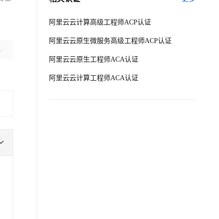
文戏情感细腻自然，动作戏激烈拳拳到肉，实现更强表演能力
支持中英文自由切换，具备更强的噪声鲁棒性
ernetes 版 ACK
云聚AI 严选权益
AI 原生数据库服务发布
SSL 证书
，
，一键激活高效办公新体验
理容器应用的 K8s 服务
精选AI产品，从模型到应用全链提效
Agent 数据网关
阿里云云计算高级工程师ACP认证
堡垒机
AI 用量加速计划
云原生数据库 PolarDB
应用
阿里云云原生微服务高级工程师ACP认证
防火墙
、识别商机，让客服更高效、服务更出色。
新老同享，达量后返
Agentic Database 发布
阿里云云原生工程师ACA认证
千问办公
主机安全
NEW
的智能体编程平台
一站式AI生产力平台
阿里云云计算工程师ACA认证
AI 应用及服务市场
伶鹊
企业级人与Agent协作平台，接入和调度多个数字员工
智能客服平台，对话机器人、对话分析、智能外呼
AI 应用
大模型服务平台百炼 - 全妙
大模型
应用创作平台
多模态内容创作工具，已接入 DeepSeek
自然语言处理
数据标注
机器学习
息提取
与 AI 智能体进行实时音视频通话
从文本、图片、视频中提取结构化的属性信息
构建支持视频理解的 AI 音视频实时通话应用