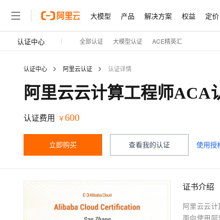
大模型
产品
解决方案
权益
定价
认证中心
全部认证
大模型认证
ACE精英汇
大模型
产品
解决方案
权益
定价
云市场
伙伴
服务
了解阿里云
精选产品
精选解决方案
普惠上云
产品定价
精选商城
成为销售伙伴
售前咨询
为什么选择阿里云
千问AI平台
认证中心
阿里云认证
认证详情
了解云产品的定价详情
大模型服务平台百炼
千问办公，解锁你的工作
普惠上云 官方力荐
分销伙伴
在线服务
网站建设
什么是云计算
大
大模型服务与应用平台
企业级Agent产品，直接
云服务器38元/年起，超
阿里云云计算工程师ACA
咨询伙伴
多端小程序
技术领先
云上成本管理
售后服务
轻量应用服务器
Agency Agents：拥
官方推荐返现计划
大模型
精选产品
精选解决方案
Salesforce 国际版订阅
稳定可靠
管理和优化成本
600
推荐新用户得奖励，单订单
认证费用
￥
销售伙伴合作计划
自助服务
友盟天域
安全合规
人工智能与机器学习
AI
文本生成
云数据库 RDS
HappyHorse 打造一
云工开物
无影生态合作计划
在线服务
立即购买
查看我的认证
使用授
观测云
分析师报告
高校专属算力普惠，学生认
计算
互联网应用开发
Qwen3.8-Max
HOT
Salesforce On Alibaba C
工单服务
智能体时代全能旗舰模型
Tuya 物联网平台阿里云
研究报告与白皮书
人工智能平台 PAI
快速拥有专属 OpenClaw
大模
Consulting Partner 合
大数据
容器
免费试用
短信专区
一站式AI开发、训练和推
蓝凌 OA
Qwen3.7-Plus
AI 大模型销售与服务生
证书介绍
现代化应用
存储
天池大赛
能看、能想、能动手的多模
云解析DNS
解决方案免费试用 新老
电子合同
阿里云云计算工程师
最高领取价值200元试用
安全
网络与CDN
AI 算法大赛
Qwen3-VL-Plus
畅捷通
面向使用阿