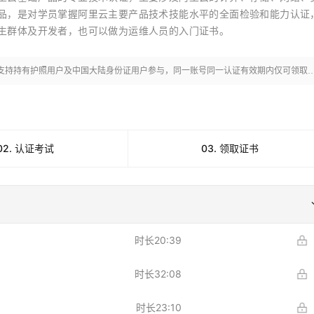
服务生态伙伴
视觉 Coding、空间感知、多模态思考等全面升级
1M上下文，专为长程任务能力而生
云工开物
企业应用
Works
Night Plan 支持 Qwen 3.8-Max
云原生大数据计算服务 MaxCompute
AI 办公
容器服务 Kub
NEW
品，是对学员掌握阿里云主要产品技术技能水平的全面检验和能力认证
Red Hat
30+ 款产品免费体验
Data Agent 驱动的一站式 Data+AI 开发治理平台
夜间 5 折，Qwen/Meoo/TokenPlan 客户专享
面向分析的企业级SaaS模式云数据仓库
AI智能应用
提供一站式管
科研合作
生群体及开发者，也可以做为运维人员的入门证书。
ERP
堂（旗舰版）
SUSE
智能客服
AI 应用构建
大模型原生
CRM
防护产品
2个月
自动承接线索
支持持有护照用户及中国大陆身份证用户参与，同一账号同一认证有效期内仅可领取一次证书。
建站小程序
Qoder
大模型服务平台百炼-应用模版
OA 办公系统
HOT
NEW
面向真实软件
个人版上线、团队版降价；千问3.8-Max首发发尝鲜
丰富多元化的应用模版和解决方案
力提升
财税管理
模板建站
万有无界
大模型服务平台百炼-智能体
400电话
定制建站
02. 认证考试
03. 领取证书
的模型效果
灵活可视化地构建企业级 Agent
方案
广告营销
模板小程序
秒悟
人工智能平台 PAI
定制小程序
云端极速 AI 
新一代 AI 视频生成模型，深度适配广告营销等场景
AI Native 的算法工程平台，一站式完成建模、训练、推理服务部署
APP 开发
时长
20:39
建站系统
时长
32:08
AI 应用
10分钟微调：让0.6B模型媲美235B模
多模态数据信
型
依托云原生高可用架构,实现Dify私有化部署
时长
23:10
用1%尺寸在特定领域达到大模型90%以上效果