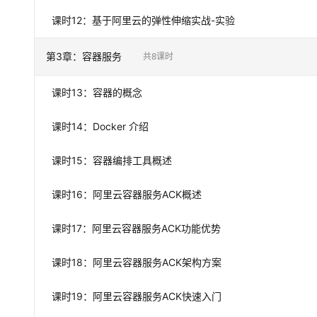
课时
12
：
基于阿里云的弹性伸缩实战-实验
第
3
章：
容器服务
共
8
课时
课时
13
：
容器的概念
课时
14
：
Docker 介绍
课时
15
：
容器编排工具概述
课时
16
：
阿里云容器服务ACK概述
课时
17
：
阿里云容器服务ACK功能优势
课时
18
：
阿里云容器服务ACK架构方案
课时
19
：
阿里云容器服务ACK快速入门