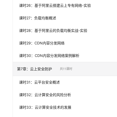
课时
26
：
基于阿里云搭建云上专有网络-实验
课时
27
：
负载均衡概述
课时
28
：
基于阿里云的负载均衡实战-实验
课时
29
：
CDN内容分发网络
课时
30
：
CDN内容分发网络案例解析
第
7
章：
云上安全防护
共
11
课时
课时
31
：
云平台安全概述
课时
32
：
云计算安全的风险分析
课时
33
：
云计算安全技术的发展