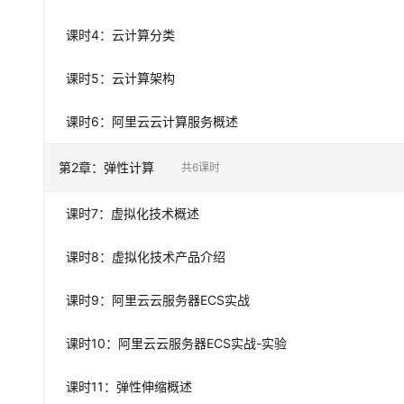
10 分钟在聊天系统中增加
专有云
课时
4
：
云计算分类
课时
5
：
云计算架构
课时
6
：
阿里云云计算服务概述
第
2
章：
弹性计算
共
6
课时
课时
7
：
虚拟化技术概述
课时
8
：
虚拟化技术产品介绍
课时
9
：
阿里云云服务器ECS实战
课时
10
：
阿里云云服务器ECS实战-实验
课时
11
：
弹性伸缩概述