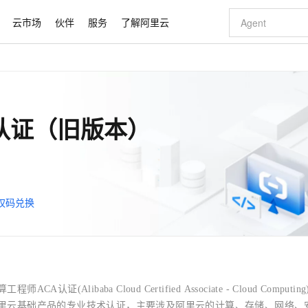
云市场
伙伴
服务
了解阿里云
AI 特惠
数据与 API
成为产品伙伴
企业增值服务
最佳实践
价格计算器
AI 场景体
基础软件
产品伙伴合
阿里云认证
市场活动
配置报价
大模型
自助选配和估算价格
新方式
睿译宝，AI翻译排版一步到位
智启 AI 普惠权益
产品生态集成认证中心
企业支持计划
云上春晚
域名与网站
千问官方 MaaS 平台，为开发者和 Agent 而生，新用户赠送 1 亿 + tokens 额度
Qwen Aud
AI Coding
阿里云Maa
2026 阿里云
云服务器 E
为企业打
数据集
Windows
大模型认证
模型
NEW
NEW
交付可用成果
值低价云产品抢先购
上传文档即自动完成翻译和格式还原
至高享 1亿+免费 tokens，加速 Al 应用落地
提供智能易用的域名与建站服务
智能编程，一键
安全可靠、
认证（旧版本）
产品生态伙伴
专家技术服务
云上奥运之旅
弹性计算合作
阿里云中企出
手机三要素
宝塔 Linux
全部认证
价格优势
有专属领域专家
GLM-5.2：长任务时代开源旗舰模型
阿里云 OPC 创新助力计划
千问大模型
即刻拥有 DeepS
AI 电商营销
对象存储 O
大模型
产品生态伙伴工作台
企业增值服务台
云栖战略参考
云存储合作计
云栖大会
身份实名认证
CentOS
训练营
推动算力普惠，释放技术红利
最高返9万
多领域专家智能体,一键组建 AI 虚拟交付团队
快速构建应用程序和网站，即刻迈出上云第一步
至高百万元 Token 补贴，加速一人公司成长
多元化、高性能、安全可靠的大模型服务
真正可用的 1M 上下文,一次完成代码全链路开发
轻松解锁专属 Dee
从图文生成到
云上的中国
数据库合作计
活动全景
短信
Docker
图片和
站式影视创作平台
Hermes Agent，打造自进化智能体
Token Plan 模型订阅计划
数字证书管理服务（原SSL证书）
5 分钟轻松部署
AI 广告创作
无影云电脑
企业成长
NEW
信息公告
权码兑换
看见新力量
云网络合作计
OCR 文字识别
JAVA
证享300元代金券
可视化编排打通从文字构思到成片全链路闭环
全托管，含MySQL、PostgreSQL、SQL Server、MariaDB多引擎
自主进化，持久记忆，越用越聪明
Qwen3.8-Max 首发尝鲜，限时加量 10 倍，夜间低至2折
实现全站HTTPS，呈现可信的WEB访问
图文、视频一
随时随地安
Kimi-K3
HappyHors
NEW
魔搭 Mode
loud
服务实践
官网公告
Kimi 最新旗舰模型，长程编程与推理利器
让文字生成流
金融模力时刻
Salesforce O
版
发票查验
全能环境
Claude Code + GStack 打造工程团队
千问办公，限时限量积分加倍
Qoder
低代码高效构
AI 建站
短信服务
型
NEW
作计划
计划
创新中心
魔搭 ModelSc
健康状态
理服务
让AI从“聊天伙伴”进化为能干活的“数字员工”
安装技能 GStack，拥有专属 AI 工程团队
你的AI工作搭子，覆盖日常办公高频场景
面向真实软件的智能体编程平台
0 代码专业建
客户案例
天气预报查询
操作系统
Deepseek-v4-pro
HappyHors
态合作计划
态智能体模型
旗舰 MoE 大模型，百万上下文与顶尖推理能力
图生视频，流
同享
万小智 AI 建站低至 15元/月
Qoder CN
AI 短剧/漫剧
云原生数据库 
快递物流查询
WordPress
成为服务伙
高校合作
ACA认证(Alibaba Cloud Certified Associate - Cloud Computin
点，立即开启云上创新
覆盖公网/内网、递归/权威、移动APP等全场景解析服务
送.CN域名，送备案服务码
基于千问大模型等，支持代码智能生成、研发智能问答
AI助力短剧
GLM-5.2
Wan2.7-T
Ubuntu
里云基础产品的专业技术认证，主要涉及阿里云的计算、存储、网络、