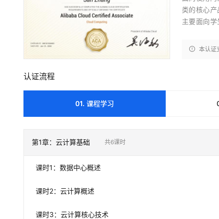
大数据开发治理平台 Data
AI 产品 免费试用
网络
安全
云开发大赛
类的核心产
Tableau 订阅
1亿+ 大模型 tokens 和 
主要面向学
可观测
入门学习赛
中间件
AI空中课堂在线直播课
云防火墙
140+云产品 免费试用
大模型服务
上云与迁云
云原生的云上边界网络安全
产品新客免费试用，最长1
本认证
数据库
生态解决方案
千问AI平台-Token Plan
企业出海
大模型ACA认证体验
大数据计算
认证流程
助力企业全员 AI 认知与能
行业生态解决方案
政企业务
媒体服务
千问AI平台-模型体验
开发者生态解决方案
01. 课程学习
在线体验全尺寸、多种模态
企业服务与云通信
AI 开发和 AI 应用解决
Happy 系列大模型
域名与网站
第
1
章：
云计算基础
共
6
课时
终端用户计算
课时
1
：
数据中心概述
Serverless
大模型解决方案
开发工具
课时
2
：
云计算概述
快速部署 Dify，高效搭建 
迁移与运维管理
课时
3
：
云计算核心技术